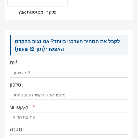
פקק יין מסגסוגת אבץ
לקבל את המחיר העדכני ביותר? אנו נגיב בהקדם
האפשרי (תוך 12 שעות)
שֵׁם :
טלפון :
*
אֶלֶקטרוֹנִי :
חֶברָה :