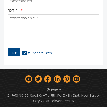
*
הוֹדָעָה :
שלח
מדיניות הפרטיות
כתובת:
24F-10 NO.99, Sec.1 Xin-Tai 5th Rd, Xi-Zhi Dist., New Taipei
City 22175 Taiwan / 22175