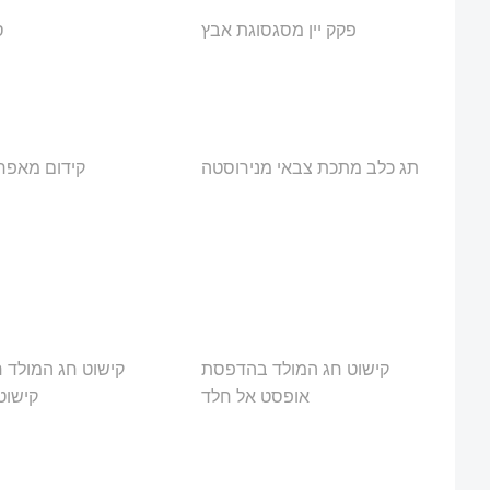
פקק יין מסגסוגת אבץ
ס
תג כלב מתכת צבאי מנירוסטה
קידום מאפר
קישוט חג המולד בהדפסת
קישוט חג המולד ח
אופסט אל חלד
קישוט