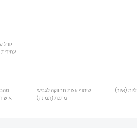
גודל ש
עתידית 
יות (איור)
שיתוף עצות תחזוקה לגביעי
מהם 
מתכת (תמונה)
אישית 