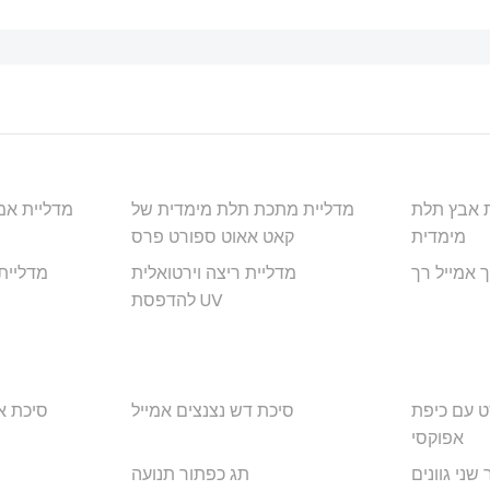
ת אבץ תלת
מדליית מתכת תלת מימדית של
מדליית אמ
מימדית
קאט אאוט ספורט פרס
 אמייל רך
מדליית ריצה וירטואלית
מדליית
להדפסת UV
ט עם כיפת
סיכת דש נצנצים אמייל
סיכת א
אפוקסי
שני גוונים
תג כפתור תנועה