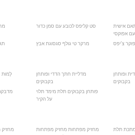
תאם אישית
סט קליפס לכובע עם סמן כדור
מרק
עם אפוקסי
פוקר צ'יפס
מרקר טי גולף סגסוגת אבץ
תג 
ית ופותחן
מדליית חתך הדדי ופותחן
לָמוּת 
בקבוקים
בקבוקים
פותחן בקבוקים תלת מימד תלוי
מדבקה 
על הקיר
מתכת תלת
מחזיק מפתחות מחזיק מפתחות
מחזיק 