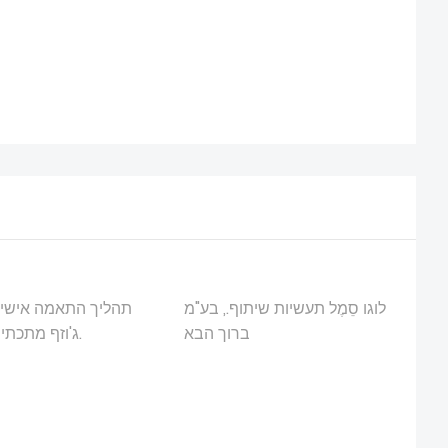
לוגו סֵמֶל תעשיות שיתוף., בע"מ
תהליך התאמה אישית
ברוך הבא
ג'וזף מתכתי (סמל לוגו).