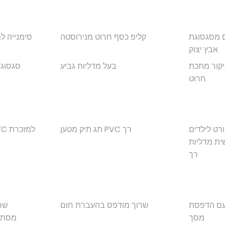
ם מסגסוגת
קליפ כסף חרוט מנירוסטה
סימנייה 
אבץ יצוק
יקור מתכת
בעל מדליות גביע
סגסוג
חרוט
רט לילדים
תג תיק מטען PVC רך
מגנט למקרר גומי PVC למזכרת
מדליות PVC
רך
עם הדפסת
שרוך מודפס בהעברת חום
שרו
מסך
מסתו