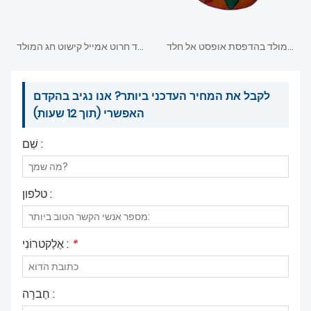
קישוט חג המולד בהדפסת אופסט אל חלד
קישוט חג המולד חרוט אמייל קישוט חג המולד
לקבל את המחיר העדכני ביותר? אנו נגיב בהקדם
האפשרי (תוך 12 שעות)
שֵׁם :
טלפון :
*
אֶלֶקטרוֹנִי :
חֶברָה :