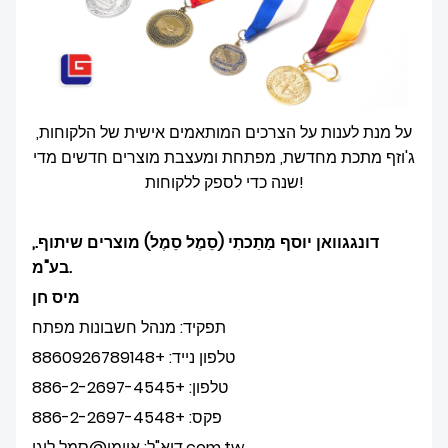
על מנת לענות על הצרכים המותאמים אישית של הלקוחות,
ג'וזף מתכת מחדשת, מפתחת ומעצבת מוצרים חדשים מדי
שנה כדי לספק ללקוחות!
דונגגוואן יוסף מַתַכתִי (סֵמֶל סֵמֶל) מוצרים שיתוף.,
בע"מ.
מיס חן
תפקיד: מנהל חשבונות מפתח
טלפון נייד: +8860926789148
טלפון: +886-2-2697-4545
פקס: +886-2-2697-4548
דוא"ל: איימי@סמל לוגו.com.tw