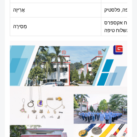
 קטיפה, פלסטיק
אֲרִיזָה
FedEx, ), מטען אווירי, מטען
מְסִירָה
מי, משלוח טיפה