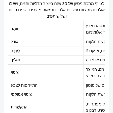
לג'וזף מתכת ניסיון של 30 שנה בייצור מדליות ותגים, ויש לו
אולם תצוגה עם עשרות אלפי דוגמאות מוצרים. ושנים רבות
של שותפים!
סגסוגת אבץ ;
חוֹמֶר
 חלד, אלומיניום
פי בקשת הלקוח
גודל
לְעַצֵב
ת מתים או מוכה
תהליך
יק או מט; המוצר
ציפוי
ול, וצביעה בצבע
בעים של פנטון
התייחסות לצבע
 דרישת הלקוח
ציפוי אפוקסי
 מחזיק מפתחות,
הִתקַשְׁרוּת