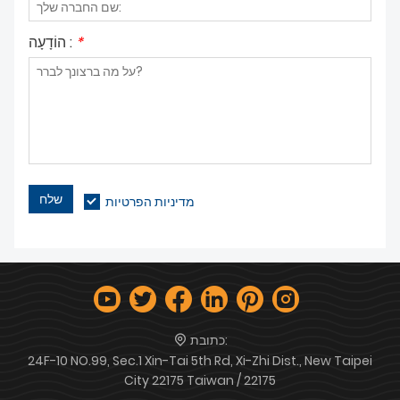
*
הוֹדָעָה :
שלח
מדיניות הפרטיות
כתובת:
24F-10 NO.99, Sec.1 Xin-Tai 5th Rd, Xi-Zhi Dist., New Taipei
City 22175 Taiwan / 22175