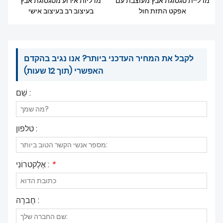
מדליית סגסוגת אבץ מעוצבת עם
מדליות אירוע מסגסוגת אבץ
חדשות
אפקט התזת חול
בעיצוב רב בעיצוב אישי
לקבל את המחיר העדכני ביותר? אנו נגיב בהקדם
האפשרי (תוך 12 שעות)
שֵׁם :
טלפון :
*
אֶלֶקטרוֹנִי :
חֶברָה :