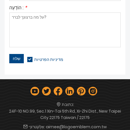
*
הוֹדָעָה :
שלח
מדיניות הפרטיות
כתובת:
24F-10 NO.99, Sec.1 Xin-Tai 5th Rd, Xi-Zhi Dist., New Taipei
City 22175 Taiwan / 22175
aimee@logoemblem.com.tw
אֶלֶקטרוֹנִי: