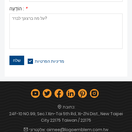
*
הוֹדָעָה :
שלח
מדיניות הפרטיות
כתובת:
24F-10 NO.99, Sec.1 Xin-Tai 5th Rd, Xi-Zhi Dist., New Taipei
City 22175 Taiwan / 22175
aimee@logoemblem.com.tw
אֶלֶקטרוֹנִי: