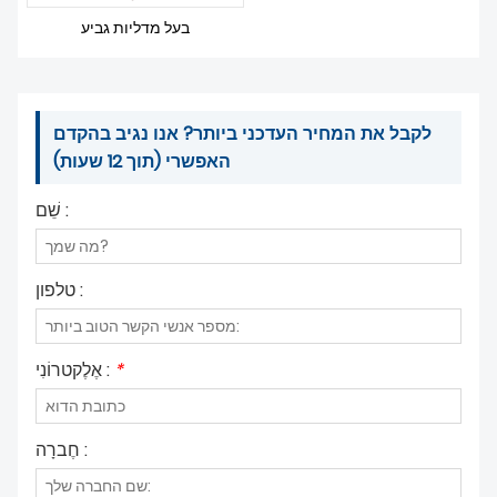
חדשות
בעל מדליות גביע
לקבל את המחיר העדכני ביותר? אנו נגיב בהקדם
האפשרי (תוך 12 שעות)
שֵׁם :
טלפון :
*
אֶלֶקטרוֹנִי :
חֶברָה :