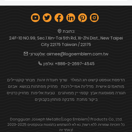
כתובת:
24F-10 NO.99, Sec.1 Xin-Tai 5th Rd, Xi-Zhi Dist., New Taipei
City 22175 Taiwan / 22175
aimee@logoemblem.com.tw
אֶלֶקטרוֹנִי:
+886-2-2697-4545
טלפון:
הדפסת אופסט קישוט חג המולד
שרוך תעודת זהות
מבחר קוקטיילים
מותאמים אישית
מדליות אמייל רכות
מחזיק מפתחות בנושא
אבזם
חגורה מסגסוגת אבץ
קסמי יין ממותגים
טבעת אליפות
מחזיק כרטיס
ביקור מתכת
מדבקה פותחן בקבוקים
Dongguan Joseph Metallic(Logo Emblem) Products Co., Ltd.
2023-2025 כל הזכויות שמורות. ללא רשות, נא לא להשתמש בתמונות ובטקסטים
באתר זה!