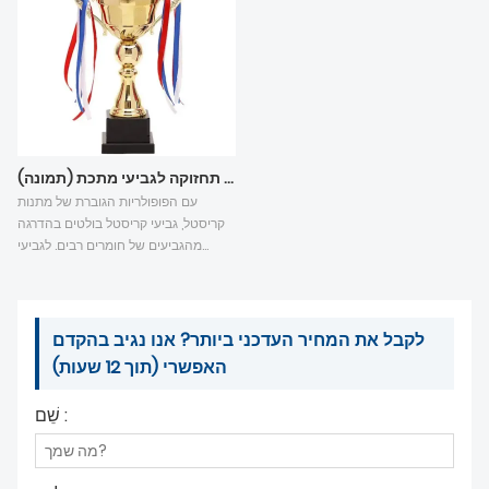
מתכת.
שיתוף עצות תחזוקה לגביעי מתכת (תמונה)
עם הפופולריות הגוברת של מתנות
קריסטל, גביעי קריסטל בולטים בהדרגה
מהגביעים של חומרים רבים. לגביעי
קריסטל מלאכותיים יש את היתרון שהם
צלולים, והצורות שלהם יכולות להגיע
בעצם לצורה של גביעי מתכת (גביעי
קריסטל עשויים כולם מדמויות
לקבל את המחיר העדכני ביותר? אנו נגיב בהקדם
גיאומטריות, בניגוד ממתכת שניתן ליצוק
האפשרי (תוך 12 שעות)
וליצוק, כך שלא ניתן ליצור צורות
מופשטות מדי). , גביעי תחרות רבים
שֵׁם :
משתמשים בגביעי קריסטל.