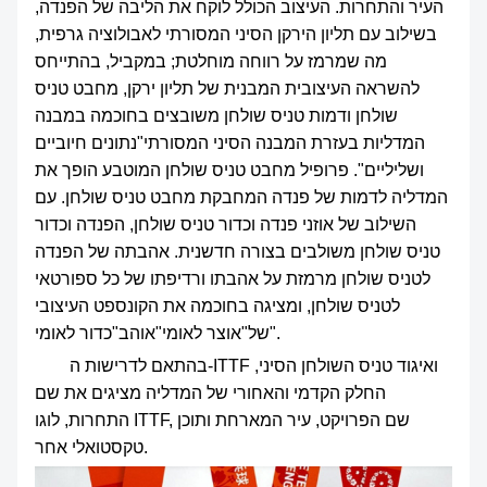
העיר והתחרות. העיצוב הכולל לוקח את הליבה של הפנדה,
בשילוב עם תליון הירקן הסיני המסורתי לאבולוציה גרפית,
מה שמרמז על רווחה מוחלטת; במקביל, בהתייחס
להשראה העיצובית המבנית של תליון ירקן, מחבט טניס
שולחן ודמות טניס שולחן משובצים בחוכמה במבנה
המדליות בעזרת המבנה הסיני המסורתי"נתונים חיוביים
ושליליים". פרופיל מחבט טניס שולחן המוטבע הופך את
המדליה לדמות של פנדה המחבקת מחבט טניס שולחן. עם
השילוב של אוזני פנדה וכדור טניס שולחן, הפנדה וכדור
טניס שולחן משולבים בצורה חדשנית. אהבתה של הפנדה
לטניס שולחן מרמזת על אהבתו ורדיפתו של כל ספורטאי
לטניס שולחן, ומציגה בחוכמה את הקונספט העיצובי
של"אוצר לאומי"אוהב"כדור לאומי".
בהתאם לדרישות ה-ITTF ואיגוד טניס השולחן הסיני,
החלק הקדמי והאחורי של המדליה מציגים את שם
התחרות, לוגו ITTF, שם הפרויקט, עיר המארחת ותוכן
טקסטואלי אחר.