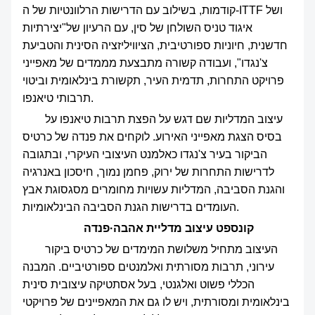
חדשות
קודמות, בשילוב עם הדרישות הרלוונטיות של ה-ITTF ושל
איגוד טניס השולחן של סין, עם הרעיון של"יצירתיות
חדשנית, חיוניות ספורטיבית, הציוויליזציה הסינית והטביעת
צ'נגדו", ועבודה קשורה מתבצעת מממדים של מאפייני
פרויקט התחרות, תדמית העיר, תקשורת בינלאומית וביטוי
תרבותי טיאנפו.
עיצוב המדליות שם דגש על הפצת תרבות טיאנפו על
בסיס הצגת מאפייני האירוע. לוקחים את פנדה של כרטיס
הביקור בעיר צ'נגדו כאלמנט העיצובי העיקרי, ובתגובה
לדרישות התחרות של ירוק, פחמן נמוך, חיסכון באנרגיה
והגנת הסביבה, המדליות עשויות מחומרים מסגסוגת אבץ
העומדים בדרישות הגנת הסביבה הבינלאומיות.
קונספט עיצוב מדליית אהבה·פנדה
העיצוב מתחיל משלושת המימדים של כרטיס ביקור
עירוני, תרבות מסורתית ואלמנטים ספורטיביים. המבנה
הכללי פשוט ואלגנטי, בעל אסתטיקה עיצובית סינית
בינלאומית ומסורתית, ויש לו גם את המאפיינים של פרויקטי