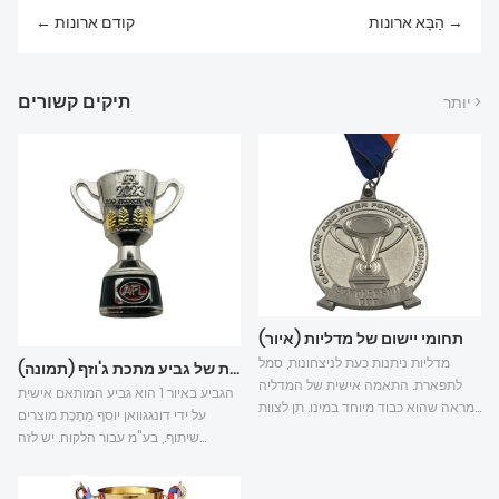
הַבָּא ארונות →
← קודם ארונות
תיקים קשורים
יותר >
תחומי יישום של מדליות (איור)
מדליות ניתנות כעת לניצחונות, סמל
מארז מותאם אישית של גביע מתכת ג'וזף (תמונה)
לתפארת. התאמה אישית של המדליה
הגביע באיור 1 הוא גביע המותאם אישית
מראה שהוא כבוד מיוחד במינו. תן לצוות
על ידי דונגגוואן יוסף מַתֶכֶת מוצרים
של ג'וזף מטאל להראות לך את הידע של
שיתוף., בע"מ עבור הלקוח. יש לזה
התאמה אישית של מדליות:
משמעות מאוד חשובה. הלקוח דיבר
מאוד על עיצוב המוצר וייצורו של ג'וזף