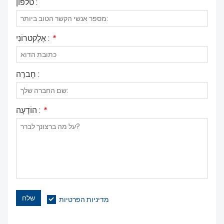
טלפון :
*
אֶלֶקטרוֹנִי :
חֶברָה :
*
הוֹדָעָה :
שלח
מדיניות הפרטיות