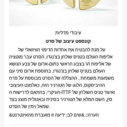
עיבודי מדליות
קונספט עיצוב של סרט
על מנת להבטיח את אחדות הדימוי הוויזואלי של
אליפות העולם בטניס שולחן בצ'נגדו, הסרט עבר מוטציה
בצבע הראשי כתום-אדום של צבע הנושא VI של אליפות
העולם בטניס שולחן בצ'נגדו, בתוספת אדום סיני עם
משמעות משמחת . ההצללה של הסרט מבוססת על פרח
ההיביסקוס, הלוגו של הטורניר הזה, כאלמנט העיצובי
העיקרי. בהתאם לדרישות ה-ITTF ואיגוד טניס השולחן של
סין, השם המלא של הטורניר בסינית ובאנגלית מוצג בצד
שמאל וימין של הסרט.
&הערה:; &שים לב; ידיעה זו מועברת מהאינטרנט