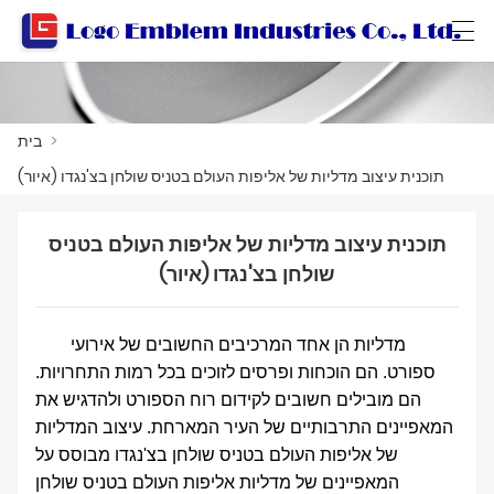
Català
Български
বাংলা ভাষার
العربية
>
בית
תוכנית עיצוב מדליות של אליפות העולם בטניס שולחן בצ'נגדו (איור)
בית
תוכנית עיצוב מדליות של אליפות העולם בטניס
מוצרים
שולחן בצ'נגדו (איור)
סדנה
מדליות הן אחד המרכיבים החשובים של אירועי
על אודות לָנוּ
ספורט. הם הוכחות ופרסים לזוכים בכל רמות התחרויות.
הם מובילים חשובים לקידום רוח הספורט ולהדגיש את
תיצור איתנו קשר
המאפיינים התרבותיים של העיר המארחת. עיצוב המדליות
של אליפות העולם בטניס שולחן בצ'נגדו מבוסס על
קטלוג מוצרים
המאפיינים של מדליות אליפות העולם בטניס שולחן